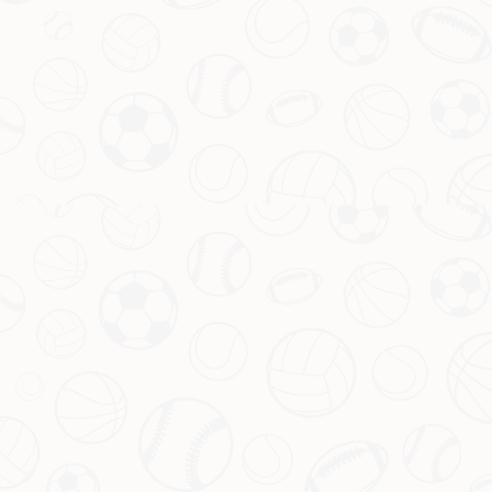
栏目导航
关于雷速体育比分网
服务优势
团队介绍
新闻资讯
联系我们
友情链接
友情链接