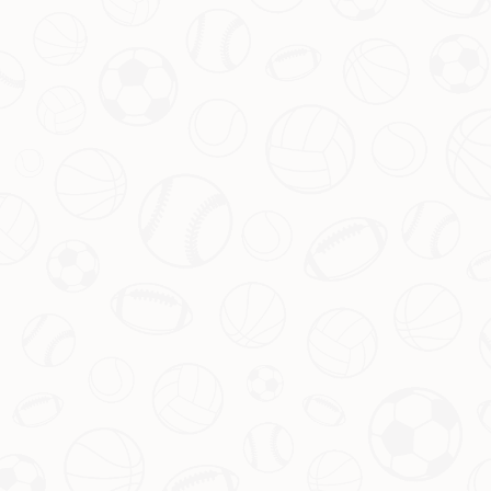
针对此类问题，有专家建议引入更多科技手段，例如增
加即时视频回放的使用频率，以减少人为失误。同时，
对裁判的培训也应更加注重心理素质和抗压能力，尤其
是在面对复杂情况如“
假摔争议
”时，能有更清晰的标准
和应对策略。
结语前的思考：公平性如何保障