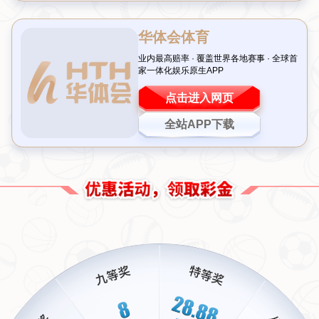
女裁判在赛后公开承认，自己在这场判罚中“搞砸了”。
这一事件不仅引发了球迷和媒体的广泛讨论，也让我们
重新审视裁判在高压环境下的决策困境。本文将围绕
假
摔判罚
、
裁判失误
以及
比赛公平性
等关键词，深入探讨
这一罕见事件的来龙去脉。
事件回顾：从驱逐到撤回的戏剧性一幕
事情发生在近期的一场职业篮球联赛中。一名球员在防
守时疑似故意夸张倒地，试图博取裁判哨声，主裁果断
吹罚技术犯规，并直接将其驱逐出场。这一决定立刻引
发了现场观众和球队教练的不满，认为判罚过于严厉。
几分钟后，经过视频回放和与助理裁判商议，主裁最终
撤销了驱逐决定，改为普通犯规。这样的反转不仅让比
赛节奏被打断，也让人们对裁判的专业性产生了疑问。
更令人意外的是，赛后这位女裁判主动接受采访，直