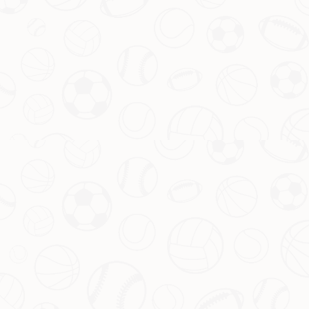
这场“驱逐又撤回”的闹剧，虽然以裁判的自省告一段
落，但它留下的思考却远未结束。从球员的角度看，如
何规范自身行为，避免“假摔”这类争议动作，是维护比
赛公平性的第一步。而对裁判而言，如何在大压力下保
持冷静客观，更是职业生涯中必须攻克的难关。作为观
众，我们或许无法改变每一次误判，但可以期待一个更
完善、更公正的竞技环境，让每一场比赛都能真正体现
体育精神的核心价值。
友情链接：
AYX Gaming-爱游戏体育官方登录入口与
APP下载地址